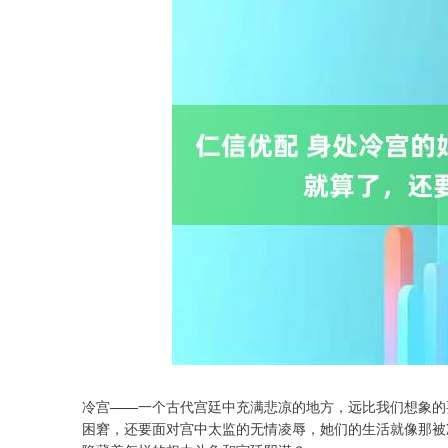
冷宫——一个古代宫廷中充满悲凉的地方，远比我们想象的
深证成指
14311.01
.68
1.02%
200.89
1
困窘，还要面对宫中太监的无情凌辱，她们的生活就像那被