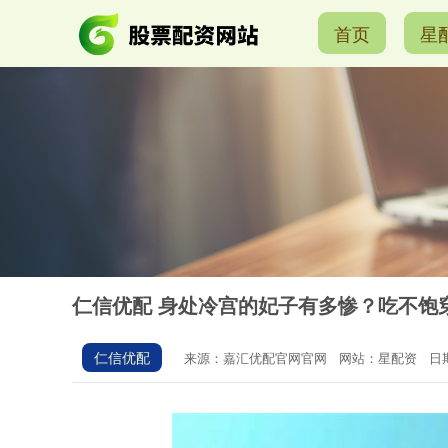
首页
星
仁信优配 身处冷宫的妃子有多惨？吃不饱
仁信优配
来源：嘉汇优配官网官网
网站：星配资
日期