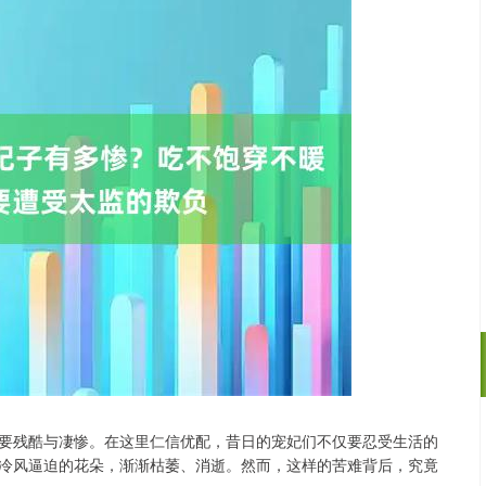
要残酷与凄惨。在这里仁信优配，昔日的宠妃们不仅要忍受生活的
沪深300
4694.44
.42%
43.13
0.93%
冷风逼迫的花朵，渐渐枯萎、消逝。然而，这样的苦难背后，究竟