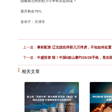
隐藏着怎样的权力斗争和宫廷阴谋？
展开剩余76%
发布于：天津市
上一篇：
掌柜配资 辽沈战役俘获几万俘虏，不知如何处
下一篇：
中盛投资 惊！中国6款山寨P226/28手枪，竟在
相关文章