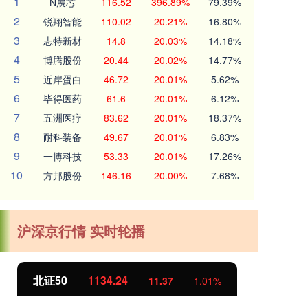
1
N展芯
116.52
396.89%
79.39%
2
锐翔智能
110.02
20.21%
16.80%
3
志特新材
14.8
20.03%
14.18%
4
博腾股份
20.44
20.02%
14.77%
5
近岸蛋白
46.72
20.01%
5.62%
6
毕得医药
61.6
20.01%
6.12%
7
五洲医疗
83.62
20.01%
18.37%
8
耐科装备
49.67
20.01%
6.83%
9
一博科技
53.33
20.01%
17.26%
10
方邦股份
146.16
20.00%
7.68%
沪深京行情 实时轮播
北证50
1134.24
创
11.37
1.01%