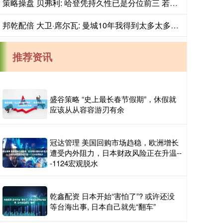
策略操盘 贝弗利: 哈登凭持久性已是分位前三 若他夺冠将彻底终结这个话题
邦乾配倍 大卫·席尔瓦: 曼城10年我得到太多太多爱, 很难过没能好好告别
推荐资讯
盛谷策略 “史上最长春节假期”，休假就
应该从从容容游刃有余
冠达管理 美国回购市场趋稳，欧洲增长
遭受内外阻力，日本财政风险正在升温--
-1124宏观脱水
乾鑫配资 日本开始“害怕了”? 或许还没
等台海出事, 日本自己就先“翻车”