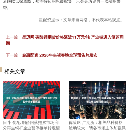
若继续试探底线，那等待它的乾鑫配资，只会是历史再一次敲响警
钟。
星配资提示：文章来自网络，不代表本站观点。
上一篇：
星迈网 碳酸锂期货价格逼近11万元/吨 产业链进入复苏周
期
下一篇：
金惠配资 2026年央视春晚全球预告片发布
相关文章
日斗-优配 铜价回落拖累市场 部
億策略 广期所：相关品种价格
分再生铜杆企业暂停接单转观望
波动较大，请各市场主体加强风