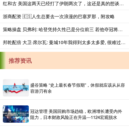
红和古 美国这两天已经打了伊朗两次了，这还是真的想谈吗？伊朗现在越是不想破坏
浙商配资 🇪🇸人生总要去一次浪漫的巴塞罗那，附攻略
策略操盘 贝弗利: 哈登凭持久性已是分位前三 若他夺冠将彻底终结这个话题
邦乾配倍 大卫·席尔瓦: 曼城10年我得到太多太多爱, 很难过没能好好告别
推荐资讯
盛谷策略 “史上最长春节假期”，休假就应该从从容
容游刃有余
冠达管理 美国回购市场趋稳，欧洲增长遭受内外
阻力，日本财政风险正在升温---1124宏观脱水