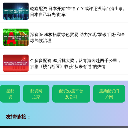
乾鑫配资 日本开始“害怕了”? 或许还没等台海出事,
日本自己就先“翻车”
深资管 积极拓展绿色贸易 助力实现“双碳”目标和全
球气候治理
金多多配资 90后挑大梁，从青海奔赴两千公里，
京剧《楼台断琴》收获“从未有过”的热情
星配
配资网
配资炒股平台
股票配资门
资
之家
及公司
户网
友情链接：