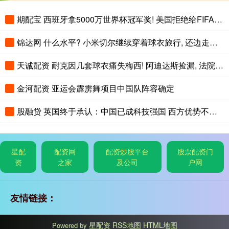
期配宝 西班牙拿5000万世界杯冠军奖! 美国拒绝给FIFA免税, 最高征税41%
锦达网 什么水平? 小米切尔继续穿着球衣旅行, 还边走路边练习运球
天诚配资 耐克因几套球衣痛失梅西! 阿迪达斯捡漏, 法院判耐克败诉
金河配资 亚运会霹雳舞项目中国队阵容确定
股融贷 英国终于承认：中国已成科技强国 西方优势不多了
星配
配资网
配资炒股平台
股票配资门
资
之家
及公司
户网
友情链接：
星配资
RSS地图
HTML地图
Powered by