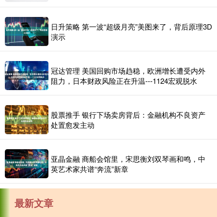
日升策略 第一波“超级月亮”美图来了，背后原理3D
演示
冠达管理 美国回购市场趋稳，欧洲增长遭受内外
阻力，日本财政风险正在升温---1124宏观脱水
股票推手 银行下场卖房背后：金融机构不良资产
处置愈发主动
亚晶金融 商船会馆里，宋思衡刘双琴画和鸣，中
英艺术家共谱“奔流”新章
最新文章