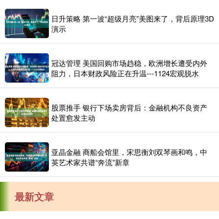
日升策略 第一波“超级月亮”美图来了，背后原理3D
演示
冠达管理 美国回购市场趋稳，欧洲增长遭受内外
阻力，日本财政风险正在升温---1124宏观脱水
股票推手 银行下场卖房背后：金融机构不良资产
处置愈发主动
亚晶金融 商船会馆里，宋思衡刘双琴画和鸣，中
英艺术家共谱“奔流”新章
最新文章