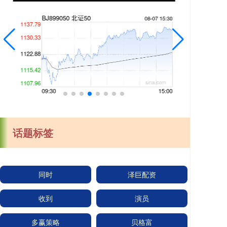
话题标签
同时
泽巨配资
收到
演员
多赢策略
贝格富