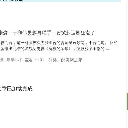
剧来袭，于和伟吴越再联手，要掀起追剧狂潮了
剧而言，这一对演技实力派组合的含金量云燚网，不言而喻。 比如
套播出完结的谍战历史剧《沉默的荣耀》，便收获了不俗的....
查看：
101
分类：
配资网之家
源：股票杠杆
文章已加载完成
沪深300
4694.44
.42%
43.13
0.93%