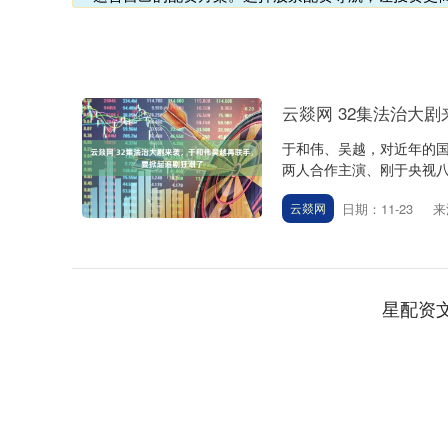
云燚网 32集法治大
于和伟、吴越，对近年的国
两人合作主演、刚于央视八
日期：11-23
来
云燚网
星配资
深证成指
14311.01
.68
1.02%
200.89
1