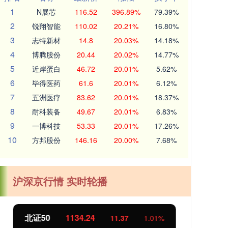
1
N展芯
116.52
396.89%
79.39%
2
锐翔智能
110.02
20.21%
16.80%
3
志特新材
14.8
20.03%
14.18%
4
博腾股份
20.44
20.02%
14.77%
5
近岸蛋白
46.72
20.01%
5.62%
6
毕得医药
61.6
20.01%
6.12%
7
五洲医疗
83.62
20.01%
18.37%
8
耐科装备
49.67
20.01%
6.83%
9
一博科技
53.33
20.01%
17.26%
10
方邦股份
146.16
20.00%
7.68%
沪深京行情 实时轮播
北证50
1134.24
创
11.37
1.01%