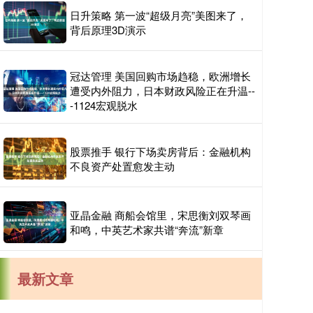
日升策略 第一波“超级月亮”美图来了，
背后原理3D演示
冠达管理 美国回购市场趋稳，欧洲增长
遭受内外阻力，日本财政风险正在升温--
-1124宏观脱水
股票推手 银行下场卖房背后：金融机构
不良资产处置愈发主动
亚晶金融 商船会馆里，宋思衡刘双琴画
和鸣，中英艺术家共谱“奔流”新章
最新文章