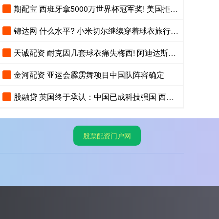
期配宝 西班牙拿5000万世界杯冠军奖! 美国拒绝给FIFA免税, 最高征税41%
锦达网 什么水平? 小米切尔继续穿着球衣旅行, 还边走路边练习运球
天诚配资 耐克因几套球衣痛失梅西! 阿迪达斯捡漏, 法院判耐克败诉
金河配资 亚运会霹雳舞项目中国队阵容确定
股融贷 英国终于承认：中国已成科技强国 西方优势不多了
股票配资门户网