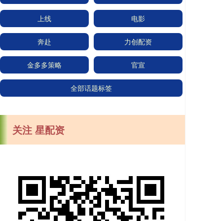
上线
电影
奔赴
力创配资
金多多策略
官宣
全部话题标签
关注 星配资