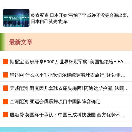
乾鑫配资 日本开始“害怕了”? 或许还没等台海出事,
日本自己就先“翻车”
最新文章
期配宝 西班牙拿5000万世界杯冠军奖! 美国拒绝给FIFA免税, 最高征税41%
锦达网 什么水平? 小米切尔继续穿着球衣旅行, 还边走路边练习运球
天诚配资 耐克因几套球衣痛失梅西! 阿迪达斯捡漏, 法院判耐克败诉
金河配资 亚运会霹雳舞项目中国队阵容确定
股融贷 英国终于承认：中国已成科技强国 西方优势不多了