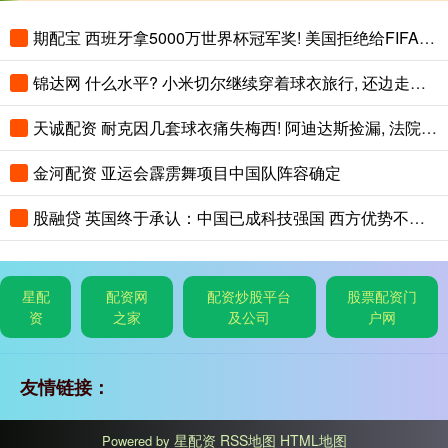
期配宝 西班牙拿5000万世界杯冠军奖! 美国拒绝给FIFA免税, 最高征税41%
锦达网 什么水平? 小米切尔继续穿着球衣旅行, 还边走路边练习运球
天诚配资 耐克因几套球衣痛失梅西! 阿迪达斯捡漏, 法院判耐克败诉
金河配资 亚运会霹雳舞项目中国队阵容确定
股融贷 英国终于承认：中国已成科技强国 西方优势不多了
星配
配资网
配资炒股平台
股票配资门
资
之家
及公司
户网
友情链接：
星配资
RSS地图
HTML地图
Powered by