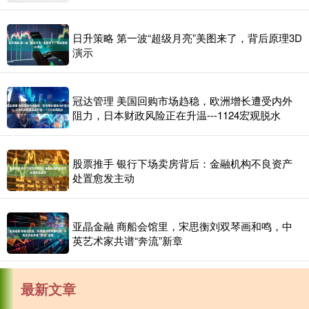
日升策略 第一波“超级月亮”美图来了，背后原理3D
演示
冠达管理 美国回购市场趋稳，欧洲增长遭受内外
阻力，日本财政风险正在升温---1124宏观脱水
股票推手 银行下场卖房背后：金融机构不良资产
处置愈发主动
亚晶金融 商船会馆里，宋思衡刘双琴画和鸣，中
英艺术家共谱“奔流”新章
最新文章