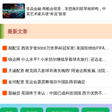
亚晶金融 商船会馆里，宋思衡刘双琴画和鸣，中
英艺术家共谱“奔流”新章
最新文章
期配宝 西班牙拿5000万世界杯冠军奖! 美国拒绝给FIFA免税, 最高征税41%
锦达网 什么水平? 小米切尔继续穿着球衣旅行, 还边走路边练习运球
天诚配资 耐克因几套球衣痛失梅西! 阿迪达斯捡漏, 法院判耐克败诉
金河配资 亚运会霹雳舞项目中国队阵容确定
股融贷 英国终于承认：中国已成科技强国 西方优势不多了