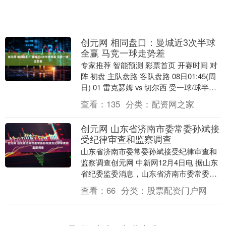
创元网 相同盘口：曼城近3次半球
全赢 马竞一球走势差
专家推荐 智能预测 彩票首页 开赛时间 对
阵 初盘 主队盘路 客队盘路 08日01:45(周
日) 01 雷克瑟姆 vs 切尔西 受一球/球半
LWL LWL 0....
查看：
135
分类：
配资网之家
创元网 山东省济南市委常委孙斌接
受纪律审查和监察调查
山东省济南市委常委孙斌接受纪律审查和
监察调查创元网 中新网12月4日电 据山东
省纪委监委消息，山东省济南市委常委，
济南高新技术产业开发区党工委书记、管
查看：
66
分类：
股票配资门户网
委会主任孙....