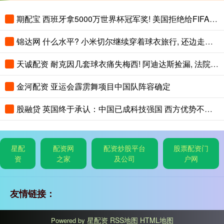
期配宝 西班牙拿5000万世界杯冠军奖! 美国拒绝给FIFA免税, 最高征税41%
锦达网 什么水平? 小米切尔继续穿着球衣旅行, 还边走路边练习运球
天诚配资 耐克因几套球衣痛失梅西! 阿迪达斯捡漏, 法院判耐克败诉
金河配资 亚运会霹雳舞项目中国队阵容确定
股融贷 英国终于承认：中国已成科技强国 西方优势不多了
星配
配资网
配资炒股平台
股票配资门
资
之家
及公司
户网
友情链接：
星配资
RSS地图
HTML地图
Powered by