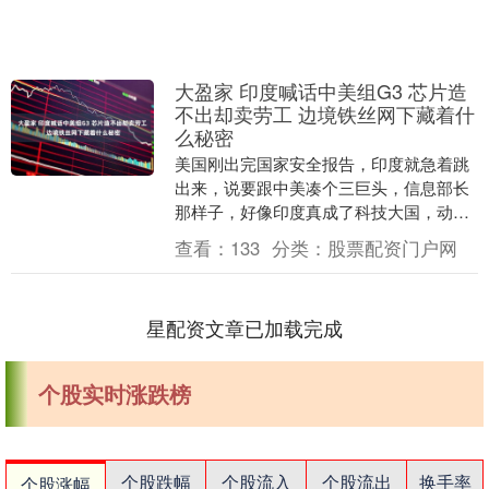
大盈家 印度喊话中美组G3 芯片造
不出却卖劳工 边境铁丝网下藏着什
么秘密
美国刚出完国家安全报告，印度就急着跳
出来，说要跟中美凑个三巨头，信息部长
那样子，好像印度真成了科技大国，动不
动就提十九万家初创公司大盈家，三年内
查看：
133
分类：
股票配资门户网
做出二纳米芯片，....
星配资文章已加载完成
个股实时涨跌榜
个股跌幅
个股流入
个股流出
换手率
个股涨幅