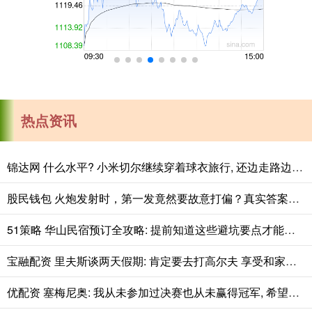
热点资讯
锦达网 什么水平? 小米切尔继续穿着球衣旅行, 还边走路边练习运球
股民钱包 火炮发射时，第一发竟然要故意打偏？真实答案是什么
51策略 华山民宿预订全攻略: 提前知道这些避坑要点才能安心入住
宝融配资 里夫斯谈两天假期: 肯定要去打高尔夫 享受和家人在一起的时光
优配资 塞梅尼奥: 我从未参加过决赛也从未赢得冠军, 希望从联赛杯开始