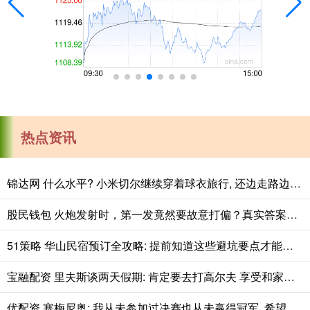
热点资讯
锦达网 什么水平? 小米切尔继续穿着球衣旅行, 还边走路边练习运球
股民钱包 火炮发射时，第一发竟然要故意打偏？真实答案是什么
51策略 华山民宿预订全攻略: 提前知道这些避坑要点才能安心入住
宝融配资 里夫斯谈两天假期: 肯定要去打高尔夫 享受和家人在一起的时光
优配资 塞梅尼奥: 我从未参加过决赛也从未赢得冠军, 希望从联赛杯开始