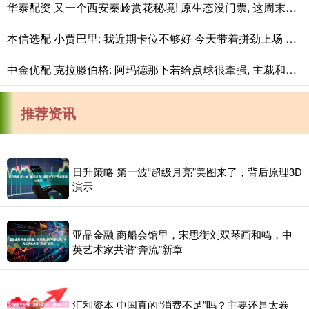
华泰配资 又一个西安秦岭赏花秘境! 原生态没门票, 这周末花期正好
本信选配 小贾巴里: 我近期卡位不够好 今天带着拼劲上场 全力拼抢篮板
中金优配 克拉滕伯格: 阿玛德那下若给点球很牵强, 主裁和VAR判罚正确
推荐资讯
日升策略 第一波“超级月亮”美图来了，背后原理3D
演示
亚晶金融 商船会馆里，宋思衡刘双琴画和鸣，中
英艺术家共谱“奔流”新章
汇利资本 中国真的“消费不足”吗？主要还是太卷