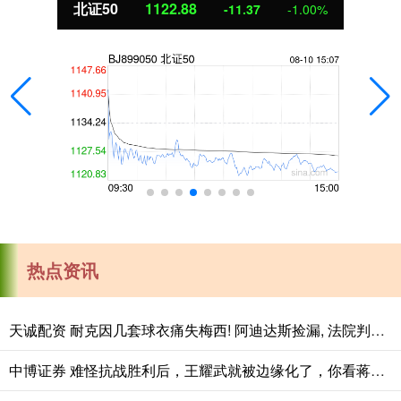
北证50
1122.88
-11.37
-1.00%
热点资讯
天诚配资 耐克因几套球衣痛失梅西! 阿迪达斯捡漏, 法院判耐克败诉
中博证券 难怪抗战胜利后，王耀武就被边缘化了，你看蒋介石对他都说过些啥