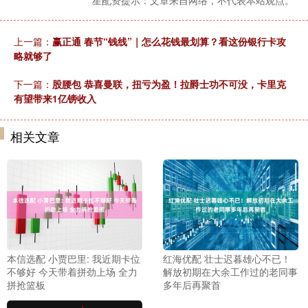
星配资提示：文章来自网络，不代表本站观点。
上一篇：
赢正通 春节“钱线”｜怎么花钱最划算？看这份银行卡攻
略就够了
下一篇：
股腰包 恭喜曼联，扭亏为盈！拉爵士功不可没，卡里克
有望带来1亿镑收入
相关文章
本信选配 小贾巴里: 我近期卡位
红海优配 壮士迟暮雄心不已！
不够好 今天带着拼劲上场 全力
解放初期在大余工作过的老同事
拼抢篮板
多年后再聚首