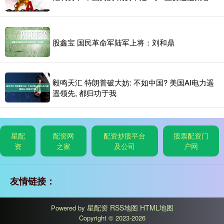
股鑫宝 国民革命军陆军上将：刘和鼎
毅鸣天汇 特朗普破大妨: 不如中国? 美国AI电力遥
遥领先, 都归功于我
星配
配资网
配资炒股平台
股票配资门
资
之家
及公司
户网
友情链接：
星配资
RSS地图
HTML地图
Powered by
Copyright
© 2023-2026